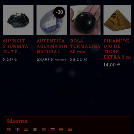
-30
%
SHUNGIT -
AUTENTICA
BOLA
PIRAMIDE
SHUNGITA
AGUAMARINA
TURMALINA
OJO DE
ELITE...
NATURAL
50 mm
TIGRE
EXTRA 3 cm
8,50 €
63,00 €
33,00 €
90,00 €
14,00 €
Idioma