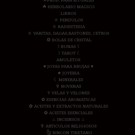
✡PROD. PARA RITUALES
☘ HERBOLARIO MAGICO
LIBROS
⛤ PENDULOS
⛤ RADIESTESIA
⛤ VARITAS, DAGAS,BASTONES, CETROS
❂ BOLAS DE CRISTAL
☽ RUNAS ☾
☽ TAROT ☾
AMULETOS
♥ JOYAS PARA BRUJAS ♥
★ JOYERIA
☾ MINERALES
✞ NOVENAS
☥ VELAS Y VELONES
✿ ESENCIAS AROMATICAS
✿ ACEITES Y EXTRACTOS NATURALES
✿ ACEITES ESENCIALES
♨ INCIENSOS ♨
✞ ARTICULOS RELIGIOSOS
༃ RINCON TIBETANO