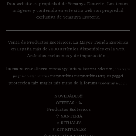
Esta website es propiedad de Yemanya Esoteric . Los textos,
imágenes y contenido en este sitio web son propiedad
exclusiva de Yemanya Esoteric.
Venta de Productos Esotéricos, La Mayor Tienda Esotérica
en España más de 7000 artículos disponibles en la web.
Artículos exclusivos y de importación....
buena-suerte
dinero
fortuna
entomology
insectos-coleccion
job's tears
mecynorrhina
mecynorrhina torquata poggei
juegos-de-azar
loterias
proteccion
raiz-magica
raiz-mano-de-la-fortuna
taxidermy
trabajo
NOVEDADES!!!
OFERTAS - %
Productos Esótericos
✞ SANTERIA
♆ RITUALES
♆ KIT RITUALES