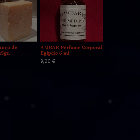
anco de
AMBAR Perfume Corporal
Ambar Perfu
5gr.
Egipcio 6 ml
Árabe
9,00 €
8,50 €