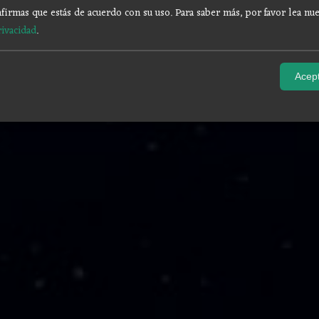
firmas que estás de acuerdo con su uso.
Para saber más, por favor lea nue
rivacidad
.
Acept