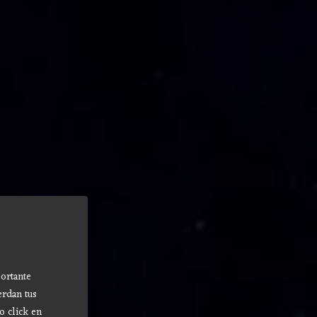
ortante
erdan tus
o click en