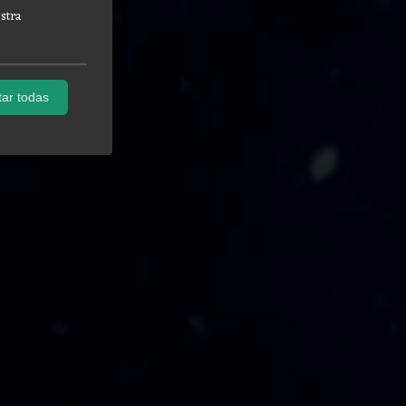
stra
ar todas