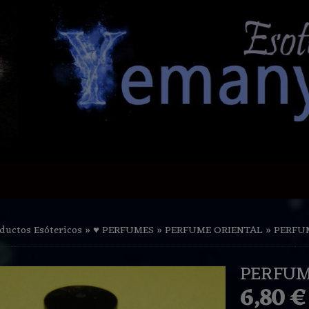
ductos Esótericos
»
♥ PERFUMES
»
PERFUME ORIENTAL
»
PERFUM
PERFUME
6,80 