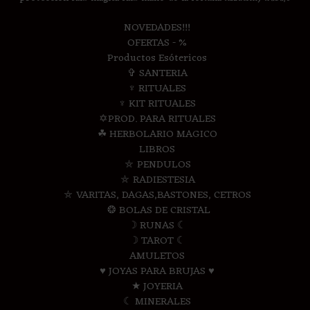
NOVEDADES!!!
OFERTAS - %
Productos Esótericos
✞ SANTERIA
♆ RITUALES
♆ KIT RITUALES
✡PROD. PARA RITUALES
☘ HERBOLARIO MAGICO
LIBROS
⛤ PENDULOS
⛤ RADIESTESIA
⛤ VARITAS, DAGAS,BASTONES, CETROS
❂ BOLAS DE CRISTAL
☽ RUNAS ☾
☽ TAROT ☾
AMULETOS
♥ JOYAS PARA BRUJAS ♥
★ JOYERIA
☾ MINERALES