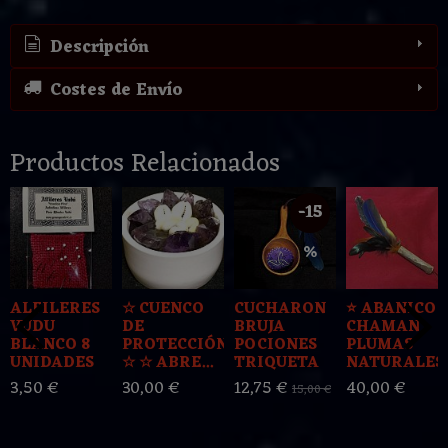
Descripción
Costes de Envío
Productos Relacionados
-15
%
ALFILERES
☆ CUENCO
CUCHARON
⭐️ ABANICO
VUDU
DE
BRUJA
CHAMAN
BLANCO 8
PROTECCIÓN
POCIONES
PLUMAS
UNIDADES
☆ ☆ ABRE...
TRIQUETA
NATURALES..
3,50 €
30,00 €
12,75 €
40,00 €
15,00 €