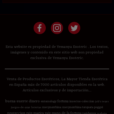
Esta website es propiedad de Yemanya Esoteric . Los textos,
imágenes y contenido en este sitio web son propiedad
exclusiva de Yemanya Esoteric.
Venta de Productos Esotéricos, La Mayor Tienda Esotérica
en España más de 7000 artículos disponibles en la web.
Artículos exclusivos y de importación....
buena-suerte
dinero
fortuna
entomology
insectos-coleccion
job's tears
mecynorrhina
mecynorrhina torquata poggei
juegos-de-azar
loterias
proteccion
raiz-magica
raiz-mano-de-la-fortuna
taxidermy
trabajo