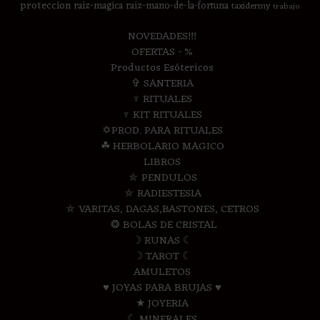
proteccion
raiz-magica
raiz-mano-de-la-fortuna
taxidermy
trabajo
NOVEDADES!!!
OFERTAS - %
Productos Esótericos
✞ SANTERIA
♆ RITUALES
♆ KIT RITUALES
✡PROD. PARA RITUALES
☘ HERBOLARIO MAGICO
LIBROS
⛤ PENDULOS
⛤ RADIESTESIA
⛤ VARITAS, DAGAS,BASTONES, CETROS
❂ BOLAS DE CRISTAL
☽ RUNAS ☾
☽ TAROT ☾
AMULETOS
♥ JOYAS PARA BRUJAS ♥
★ JOYERIA
☾ MINERALES