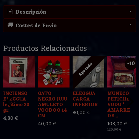
Descripción
Costes de Envío
Productos Relacionados
-10
Agotado
%
INCIENSO
GATO
ELEGGUA
MUÑECO
ELEGGUA
NEGRO JUJU
CARGA
FETICHE
legitimo 20
AMULETO
INFERIOR
VUDU *
gr.
VOODOO 14
AMARRE
30,00 €
CM
DE...
4,80 €
40,00 €
108,00 €
120,00 €