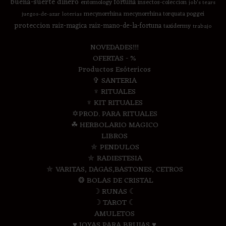
buena-suerte
dinero
fortuna
entomology
insectos-coleccion
job's tears
mecynorrhina
mecynorrhina torquata poggei
juegos-de-azar
loterias
proteccion
raiz-magica
raiz-mano-de-la-fortuna
taxidermy
trabajo
NOVEDADES!!!
OFERTAS - %
Productos Esótericos
✞ SANTERIA
♆ RITUALES
♆ KIT RITUALES
✡PROD. PARA RITUALES
☘ HERBOLARIO MAGICO
LIBROS
⛤ PENDULOS
⛤ RADIESTESIA
⛤ VARITAS, DAGAS,BASTONES, CETROS
❂ BOLAS DE CRISTAL
☽ RUNAS ☾
☽ TAROT ☾
AMULETOS
♥ JOYAS PARA BRUJAS ♥