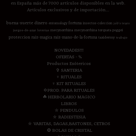
en España más de 7000 artículos disponibles en la web.
Artículos exclusivos y de importación....
buena-suerte
dinero
fortuna
entomology
insectos-coleccion
job's tears
mecynorrhina
mecynorrhina torquata poggei
juegos-de-azar
loterias
proteccion
raiz-magica
raiz-mano-de-la-fortuna
taxidermy
trabajo
NOVEDADES!!!
OFERTAS - %
Productos Esótericos
✞ SANTERIA
♆ RITUALES
♆ KIT RITUALES
✡PROD. PARA RITUALES
☘ HERBOLARIO MAGICO
LIBROS
⛤ PENDULOS
⛤ RADIESTESIA
⛤ VARITAS, DAGAS,BASTONES, CETROS
❂ BOLAS DE CRISTAL