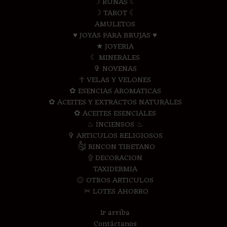
☽ RUNAS ☾
☽ TAROT ☾
AMULETOS
♥ JOYAS PARA BRUJAS ♥
★ JOYERIA
☾ MINERALES
✞ NOVENAS
☥ VELAS Y VELONES
✿ ESENCIAS AROMATICAS
✿ ACEITES Y EXTRACTOS NATURALES
✿ ACEITES ESENCIALES
♨ INCIENSOS ♨
✞ ARTICULOS RELIGIOSOS
༃ RINCON TIBETANO
۩ DECORACION
TAXIDERMIA
۞ OTROS ARTICULOS
✂ LOTES AHORRO
Ir arriba
Contáctanos