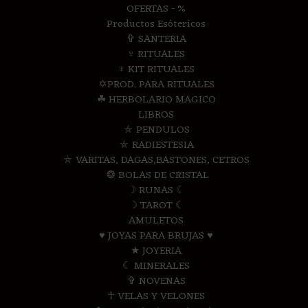
OFERTAS - %
Productos Esótericos
✞ SANTERIA
♆ RITUALES
♆ KIT RITUALES
✡PROD. PARA RITUALES
☘ HERBOLARIO MAGICO
LIBROS
⛤ PENDULOS
⛤ RADIESTESIA
⛤ VARITAS, DAGAS,BASTONES, CETROS
❂ BOLAS DE CRISTAL
☽ RUNAS ☾
☽ TAROT ☾
AMULETOS
♥ JOYAS PARA BRUJAS ♥
★ JOYERIA
☾ MINERALES
✞ NOVENAS
☥ VELAS Y VELONES