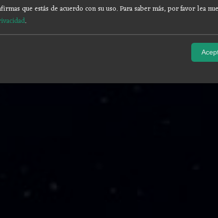
firmas que estás de acuerdo con su uso.
Para saber más, por favor lea nue
rivacidad
.
Acept