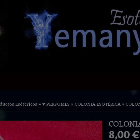
ductos Esótericos
»
♥ PERFUMES
»
COLONIA ESOTÉRICA
»
COLON
COLONI
8,00 