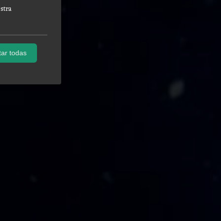
stra
ar todas