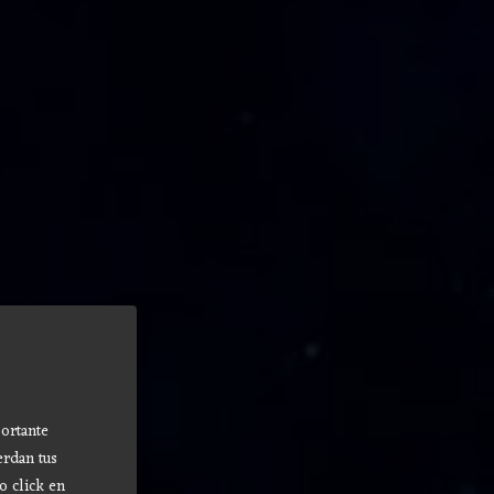
ortante
erdan tus
o click en