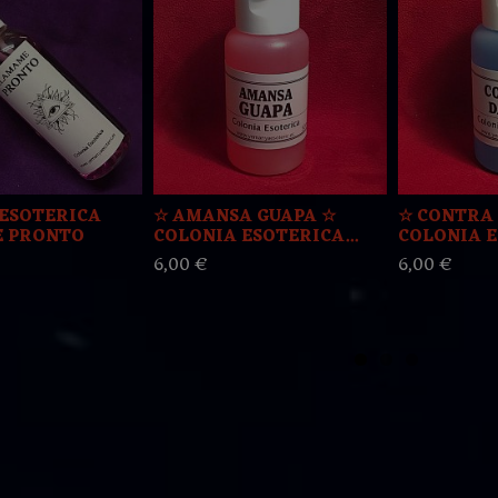
ESOTERICA
☆ AMANSA GUAPA ☆
☆ CONTRA
 PRONTO
COLONIA ESOTERICA...
COLONIA E
6,00 €
6,00 €