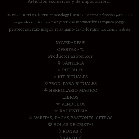
Artículos exclusivos y de importación....
buena-suerte
dinero
fortuna
entomology
insectos-coleccion
job's tears
mecynorrhina
mecynorrhina torquata poggei
juegos-de-azar
loterias
proteccion
raiz-magica
raiz-mano-de-la-fortuna
taxidermy
trabajo
NOVEDADES!!!
OFERTAS - %
Productos Esótericos
✞ SANTERIA
♆ RITUALES
♆ KIT RITUALES
✡PROD. PARA RITUALES
☘ HERBOLARIO MAGICO
LIBROS
⛤ PENDULOS
⛤ RADIESTESIA
⛤ VARITAS, DAGAS,BASTONES, CETROS
❂ BOLAS DE CRISTAL
☽ RUNAS ☾
☽ TAROT ☾