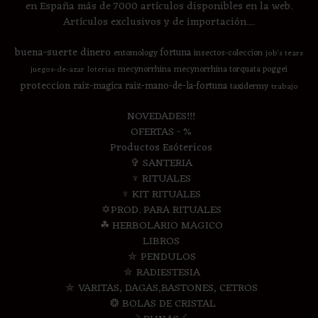
en España más de 7000 artículos disponibles en la web.
Artículos exclusivos y de importación....
buena-suerte
dinero
fortuna
entomology
insectos-coleccion
job's tears
mecynorrhina
mecynorrhina torquata poggei
juegos-de-azar
loterias
proteccion
raiz-magica
raiz-mano-de-la-fortuna
taxidermy
trabajo
NOVEDADES!!!
OFERTAS - %
Productos Esótericos
✞ SANTERIA
♆ RITUALES
♆ KIT RITUALES
✡PROD. PARA RITUALES
☘ HERBOLARIO MAGICO
LIBROS
⛤ PENDULOS
⛤ RADIESTESIA
⛤ VARITAS, DAGAS,BASTONES, CETROS
❂ BOLAS DE CRISTAL