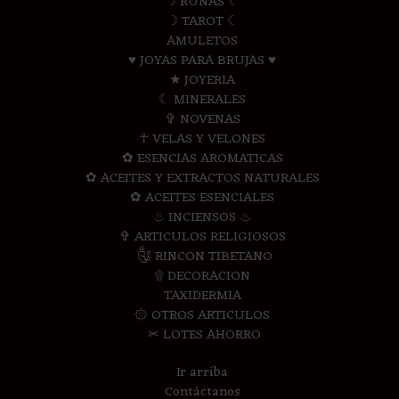
☽ RUNAS ☾
☽ TAROT ☾
AMULETOS
♥ JOYAS PARA BRUJAS ♥
★ JOYERIA
☾ MINERALES
✞ NOVENAS
☥ VELAS Y VELONES
✿ ESENCIAS AROMATICAS
✿ ACEITES Y EXTRACTOS NATURALES
✿ ACEITES ESENCIALES
♨ INCIENSOS ♨
✞ ARTICULOS RELIGIOSOS
༃ RINCON TIBETANO
۩ DECORACION
TAXIDERMIA
۞ OTROS ARTICULOS
✂ LOTES AHORRO
Ir arriba
Contáctanos