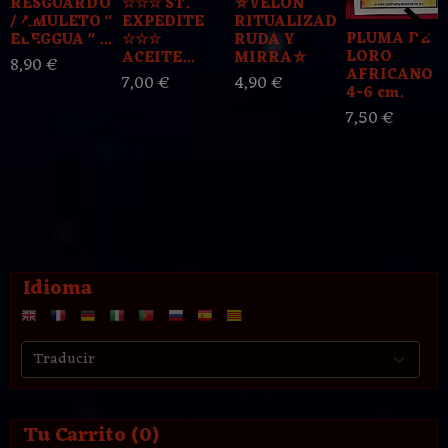
RESGUARDO
☆☆☆ ST.
⛤VELON
/ AMULETO "
EXPEDITE
RITUALIZADO
PLUMA DE
ELEGGUA " ...
☆☆☆
RUDA Y
LORO
ACEITE...
MIRRA⛤
8,90 €
AFRICANO
7,00 €
4,90 €
4-6 cm.
7,50 €
Idioma
Tu Carrito (0)