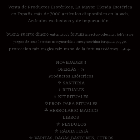
Venta de Productos Esotéricos, La Mayor Tienda Esotérica
en España más de 7000 artículos disponibles en la web.
Artículos exclusivos y de importación....
buena-suerte
dinero
fortuna
entomology
insectos-coleccion
job's tears
mecynorrhina
mecynorrhina torquata poggei
juegos-de-azar
loterias
proteccion
raiz-magica
raiz-mano-de-la-fortuna
taxidermy
trabajo
NOVEDADES!!!
OFERTAS - %
Productos Esótericos
✞ SANTERIA
♆ RITUALES
♆ KIT RITUALES
✡PROD. PARA RITUALES
☘ HERBOLARIO MAGICO
LIBROS
⛤ PENDULOS
⛤ RADIESTESIA
⛤ VARITAS, DAGAS,BASTONES, CETROS