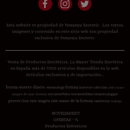
Esta website es propiedad de Yemanya Esoteric . Los textos,
imágenes y contenido en este sitio web son propiedad
exclusiva de Yemanya Esoteric.
Venta de Productos Esotéricos, La Mayor Tienda Esotérica
en España más de 7000 artículos disponibles en la web.
Artículos exclusivos y de importación....
buena-suerte
dinero
fortuna
entomology
insectos-coleccion
job's tears
mecynorrhina
mecynorrhina torquata poggei
juegos-de-azar
loterias
proteccion
raiz-magica
raiz-mano-de-la-fortuna
taxidermy
trabajo
NOVEDADES!!!
OFERTAS - %
Productos Esótericos