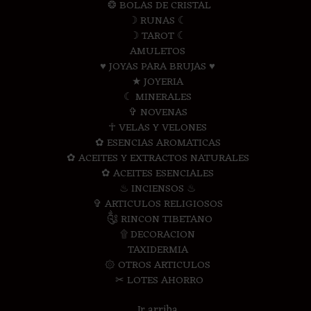
❂ BOLAS DE CRISTAL
☽ RUNAS ☾
☽ TAROT ☾
AMULETOS
♥ JOYAS PARA BRUJAS ♥
★ JOYERIA
☾ MINERALES
✞ NOVENAS
☥ VELAS Y VELONES
✿ ESENCIAS AROMATICAS
✿ ACEITES Y EXTRACTOS NATURALES
✿ ACEITES ESENCIALES
♨ INCIENSOS ♨
✞ ARTICULOS RELIGIOSOS
༃ RINCON TIBETANO
۩ DECORACION
TAXIDERMIA
۞ OTROS ARTICULOS
✂ LOTES AHORRO
Ir arriba