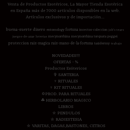
Venta de Productos Esotéricos, La Mayor Tienda Esotérica
en España más de 7000 artículos disponibles en la web.
Artículos exclusivos y de importación....
buena-suerte
dinero
fortuna
entomology
insectos-coleccion
job's tears
mecynorrhina
mecynorrhina torquata poggei
juegos-de-azar
loterias
proteccion
raiz-magica
raiz-mano-de-la-fortuna
taxidermy
trabajo
NOVEDADES!!!
OFERTAS - %
Productos Esótericos
✞ SANTERIA
♆ RITUALES
♆ KIT RITUALES
✡PROD. PARA RITUALES
☘ HERBOLARIO MAGICO
LIBROS
⛤ PENDULOS
⛤ RADIESTESIA
⛤ VARITAS, DAGAS,BASTONES, CETROS