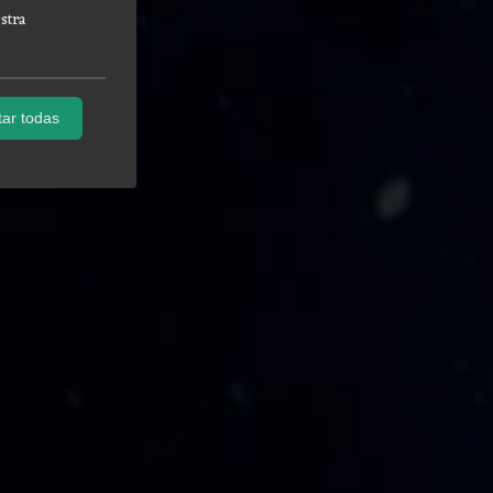
stra
ar todas