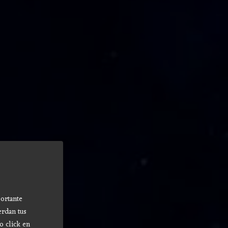
ortante
erdan tus
o click en