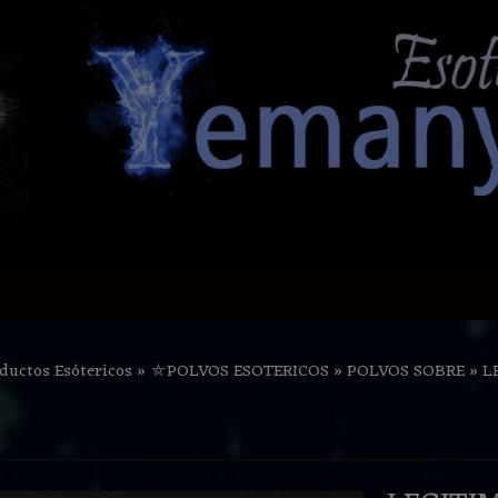
ductos Esótericos
»
⛤POLVOS ESOTERICOS
»
POLVOS SOBRE
»
L