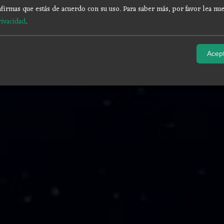
firmas que estás de acuerdo con su uso.
Para saber más, por favor lea nue
rivacidad
.
Acept