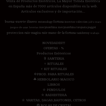
Venta de Productos Esotéricos, La Mayor Tienda Esotérica
en España más de 7000 artículos disponibles en la web.
Artículos exclusivos y de importación....
buena-suerte
dinero
fortuna
entomology
insectos-coleccion
job's tears
mecynorrhina
mecynorrhina torquata poggei
juegos-de-azar
loterias
proteccion
raiz-magica
raiz-mano-de-la-fortuna
taxidermy
trabajo
NOVEDADES!!!
OFERTAS - %
Productos Esótericos
✞ SANTERIA
♆ RITUALES
♆ KIT RITUALES
✡PROD. PARA RITUALES
☘ HERBOLARIO MAGICO
LIBROS
⛤ PENDULOS
⛤ RADIESTESIA
⛤ VARITAS, DAGAS,BASTONES, CETROS
❂ BOLAS DE CRISTAL