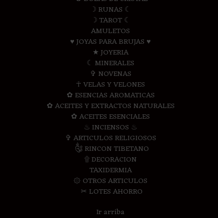
☽ RUNAS ☾
☽ TAROT ☾
AMULETOS
♥ JOYAS PARA BRUJAS ♥
★ JOYERIA
☾ MINERALES
✞ NOVENAS
☥ VELAS Y VELONES
✿ ESENCIAS AROMATICAS
✿ ACEITES Y EXTRACTOS NATURALES
✿ ACEITES ESENCIALES
♨ INCIENSOS ♨
✞ ARTICULOS RELIGIOSOS
༃ RINCON TIBETANO
۩ DECORACION
TAXIDERMIA
۞ OTROS ARTICULOS
✂ LOTES AHORRO
Ir arriba