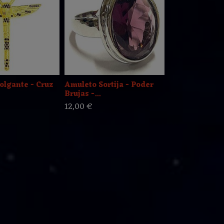
olgante - Cruz
Amuleto Sortija - Poder
Poderoso Col
Brujas -...
Consagrado p
12,00 €
266,00 €
380,