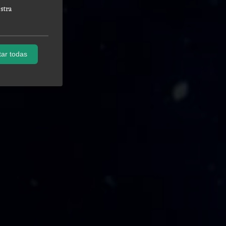
stra
ar todas