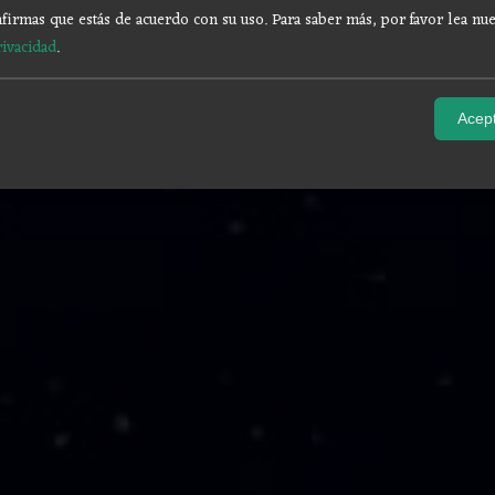
firmas que estás de acuerdo con su uso.
Para saber más, por favor lea nue
rivacidad
.
Acept