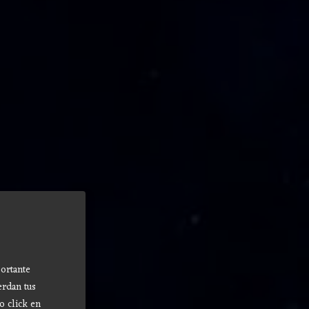
ortante
erdan tus
o click en