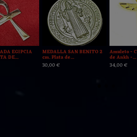
ADA EGIPCIA
MEDALLA SAN BENITO 2
Amuleto - C
A DE...
cm. Plata de...
de Ankh -...
30,00 €
34,00 €