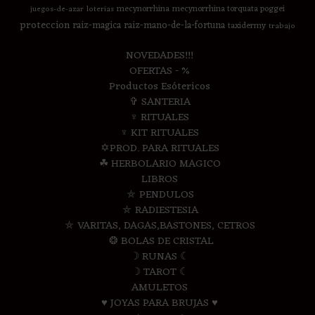
mecynorrhina
mecynorrhina torquata poggei
juegos-de-azar
loterias
proteccion
raiz-magica
raiz-mano-de-la-fortuna
taxidermy
trabajo
NOVEDADES!!!
OFERTAS - %
Productos Esótericos
✞ SANTERIA
♆ RITUALES
♆ KIT RITUALES
✡PROD. PARA RITUALES
☘ HERBOLARIO MAGICO
LIBROS
⛤ PENDULOS
⛤ RADIESTESIA
⛤ VARITAS, DAGAS,BASTONES, CETROS
❂ BOLAS DE CRISTAL
☽ RUNAS ☾
☽ TAROT ☾
AMULETOS
♥ JOYAS PARA BRUJAS ♥