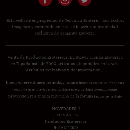
Esta website es propiedad de Yemanya Esoteric . Los textos,
imágenes y contenido en este sitio web son propiedad
exclusiva de Yemanya Esoteric.
Venta de Productos Esotéricos, La Mayor Tienda Esotérica
en España más de 7000 artículos disponibles en la web.
Artículos exclusivos y de importación....
buena-suerte
dinero
fortuna
entomology
insectos-coleccion
job's tears
mecynorrhina
mecynorrhina torquata poggei
juegos-de-azar
loterias
proteccion
raiz-magica
raiz-mano-de-la-fortuna
taxidermy
trabajo
NOVEDADES!!!
OFERTAS - %
Productos Esótericos
✞ SANTERIA