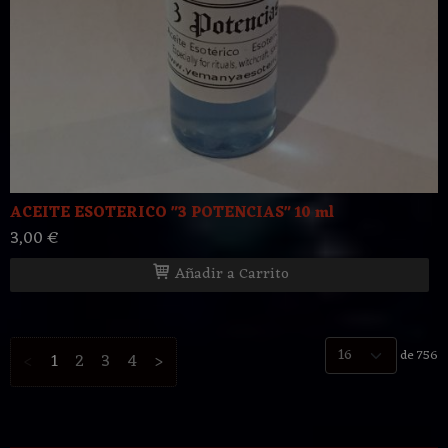
ACEITE ESOTERICO "3 POTENCIAS" 10 ml
3,00 €
Añadir a Carrito
de 756
<
1
2
3
4
>