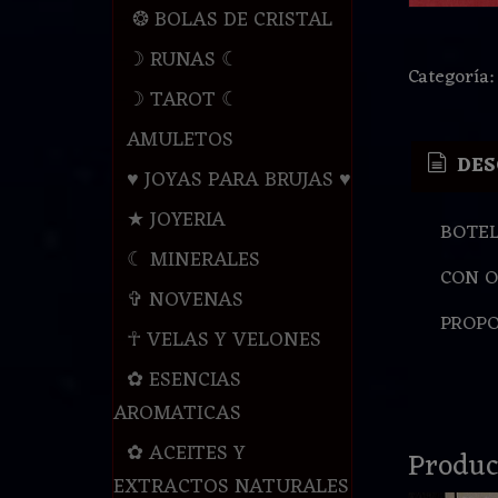
❂ BOLAS DE CRISTAL
☽ RUNAS ☾
Categoría
☽ TAROT ☾
AMULETOS
DES
♥ JOYAS PARA BRUJAS ♥
★ JOYERIA
BOTELL
☾ MINERALES
CON O
✞ NOVENAS
PROPO
☥ VELAS Y VELONES
✿ ESENCIAS
AROMATICAS
✿ ACEITES Y
Produc
EXTRACTOS NATURALES