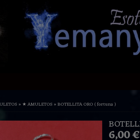
ULETOS
»
★ AMULETOS
»
BOTELLITA ORO ( fortuna )
BOTELLI
6,00 