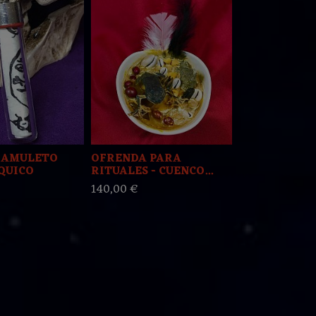
 AMULETO
OFRENDA PARA
MEDALLA P
QUICO
RITUALES - CUENCO...
POTENCIAS..
140,00 €
65,00 €