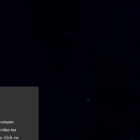
ortante
erdan tus
o click en