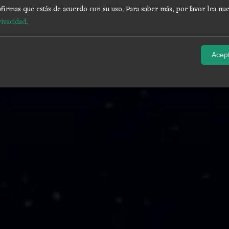
firmas que estás de acuerdo con su uso.
Para saber más, por favor lea nue
rivacidad
.
Acept