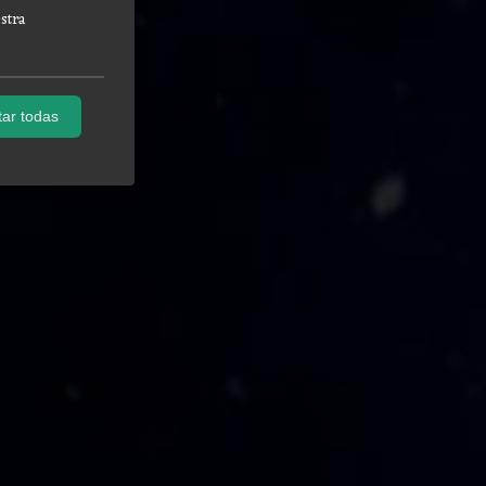
stra
ar todas