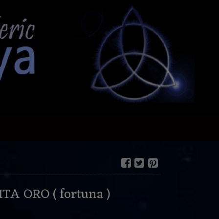
TA ORO ( fortuna )
€