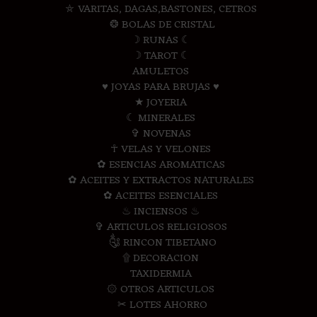
⛤ VARITAS, DAGAS,BASTONES, CETROS
❂ BOLAS DE CRISTAL
☽ RUNAS ☾
☽ TAROT ☾
AMULETOS
♥ JOYAS PARA BRUJAS ♥
★ JOYERIA
☾ MINERALES
✞ NOVENAS
☥ VELAS Y VELONES
✿ ESENCIAS AROMATICAS
✿ ACEITES Y EXTRACTOS NATURALES
✿ ACEITES ESENCIALES
♨ INCIENSOS ♨
✞ ARTICULOS RELIGIOSOS
༃ RINCON TIBETANO
۩ DECORACION
TAXIDERMIA
۞ OTROS ARTICULOS
✂ LOTES AHORRO