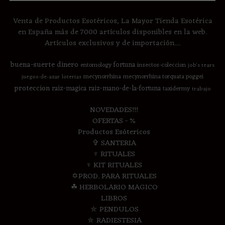
Venta de Productos Esotéricos, La Mayor Tienda Esotérica
en España más de 7000 artículos disponibles en la web.
Artículos exclusivos y de importación....
buena-suerte
dinero
fortuna
entomology
insectos-coleccion
job's tears
mecynorrhina
mecynorrhina torquata poggei
juegos-de-azar
loterias
proteccion
raiz-magica
raiz-mano-de-la-fortuna
taxidermy
trabajo
NOVEDADES!!!
OFERTAS - %
Productos Esótericos
✞ SANTERIA
♆ RITUALES
♆ KIT RITUALES
✡PROD. PARA RITUALES
☘ HERBOLARIO MAGICO
LIBROS
⛤ PENDULOS
⛤ RADIESTESIA