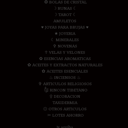
❂ BOLAS DE CRISTAL
☽ RUNAS ☾
☽ TAROT ☾
AMULETOS
♥ JOYAS PARA BRUJAS ♥
★ JOYERIA
☾ MINERALES
✞ NOVENAS
☥ VELAS Y VELONES
✿ ESENCIAS AROMATICAS
✿ ACEITES Y EXTRACTOS NATURALES
✿ ACEITES ESENCIALES
♨ INCIENSOS ♨
✞ ARTICULOS RELIGIOSOS
༃ RINCON TIBETANO
۩ DECORACION
TAXIDERMIA
۞ OTROS ARTICULOS
✂ LOTES AHORRO
Ir arriba