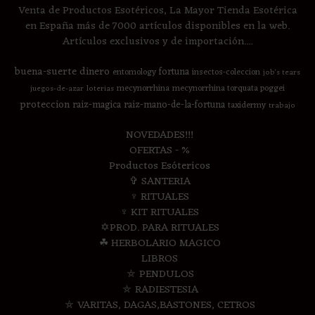
Venta de Productos Esotéricos, La Mayor Tienda Esotérica
en España más de 7000 artículos disponibles en la web.
Artículos exclusivos y de importación....
buena-suerte
dinero
fortuna
entomology
insectos-coleccion
job's tears
mecynorrhina
mecynorrhina torquata poggei
juegos-de-azar
loterias
proteccion
raiz-magica
raiz-mano-de-la-fortuna
taxidermy
trabajo
NOVEDADES!!!
OFERTAS - %
Productos Esótericos
✞ SANTERIA
♆ RITUALES
♆ KIT RITUALES
✡PROD. PARA RITUALES
☘ HERBOLARIO MAGICO
LIBROS
⛤ PENDULOS
⛤ RADIESTESIA
⛤ VARITAS, DAGAS,BASTONES, CETROS