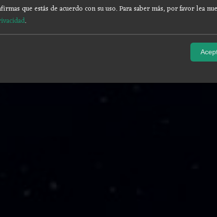
firmas que estás de acuerdo con su uso.
Para saber más, por favor lea nue
rivacidad
.
Acept