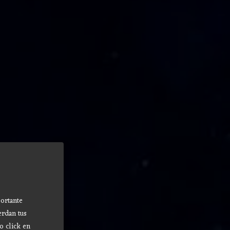
ortante
erdan tus
o click en