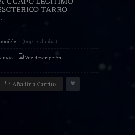
 GUAPO LEGITIMO
ESOTERICO TARRO
L
€
ponible
-
(Imp. Incluidos)
 envío
Ver descripción
Añadir a Carrito