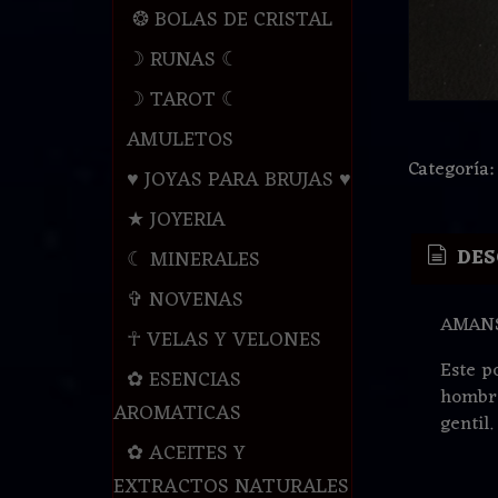
❂ BOLAS DE CRISTAL
☽ RUNAS ☾
☽ TAROT ☾
AMULETOS
Categoría
♥ JOYAS PARA BRUJAS ♥
★ JOYERIA
DES
☾ MINERALES
✞ NOVENAS
AMANS
☥ VELAS Y VELONES
Este p
✿ ESENCIAS
hombre
AROMATICAS
gentil.
✿ ACEITES Y
EXTRACTOS NATURALES