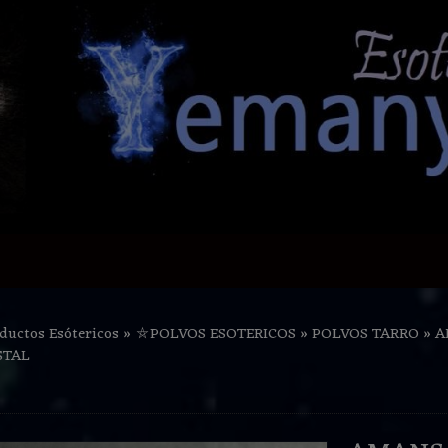
ductos Esótericos
»
⛤POLVOS ESOTERICOS
»
POLVOS TARRO
»
A
STAL