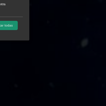
stra
ar todas