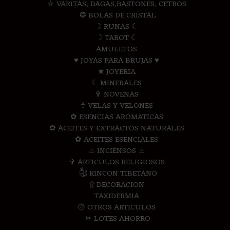
⛤ VARITAS, DAGAS,BASTONES, CETROS
❂ BOLAS DE CRISTAL
☽ RUNAS ☾
☽ TAROT ☾
AMULETOS
♥ JOYAS PARA BRUJAS ♥
★ JOYERIA
☾ MINERALES
✞ NOVENAS
☥ VELAS Y VELONES
✿ ESENCIAS AROMATICAS
✿ ACEITES Y EXTRACTOS NATURALES
✿ ACEITES ESENCIALES
♨ INCIENSOS ♨
✞ ARTICULOS RELIGIOSOS
༃ RINCON TIBETANO
۩ DECORACION
TAXIDERMIA
۞ OTROS ARTICULOS
✂ LOTES AHORRO