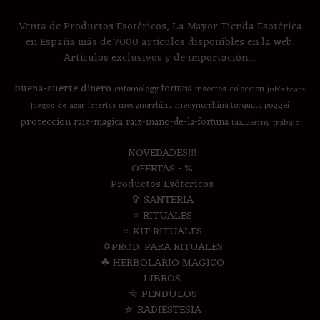
Venta de Productos Esotéricos, La Mayor Tienda Esotérica
en España más de 7000 artículos disponibles en la web.
Artículos exclusivos y de importación....
buena-suerte
dinero
fortuna
entomology
insectos-coleccion
job's tears
mecynorrhina
mecynorrhina torquata poggei
juegos-de-azar
loterias
proteccion
raiz-magica
raiz-mano-de-la-fortuna
taxidermy
trabajo
NOVEDADES!!!
OFERTAS - %
Productos Esótericos
✞ SANTERIA
♆ RITUALES
♆ KIT RITUALES
✡PROD. PARA RITUALES
☘ HERBOLARIO MAGICO
LIBROS
⛤ PENDULOS
⛤ RADIESTESIA