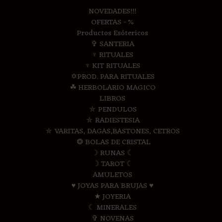
NOVEDADES!!!
OFERTAS - %
Productos Esótericos
✞ SANTERIA
♆ RITUALES
♆ KIT RITUALES
✡PROD. PARA RITUALES
☘ HERBOLARIO MAGICO
LIBROS
⛤ PENDULOS
⛤ RADIESTESIA
⛤ VARITAS, DAGAS,BASTONES, CETROS
❂ BOLAS DE CRISTAL
☽ RUNAS ☾
☽ TAROT ☾
AMULETOS
♥ JOYAS PARA BRUJAS ♥
★ JOYERIA
☾ MINERALES
✞ NOVENAS