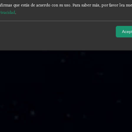
firmas que estás de acuerdo con su uso.
Para saber más, por favor lea nue
rivacidad
.
Acept