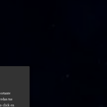
ortante
erdan tus
o click en