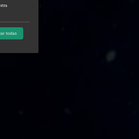
stra
ar todas