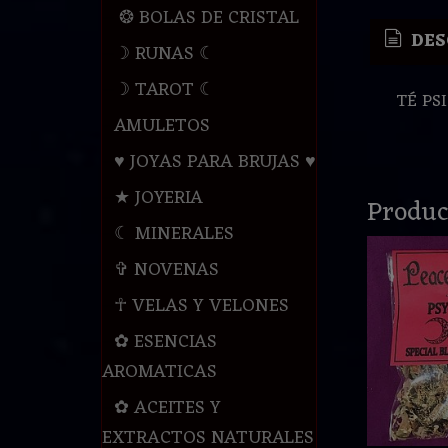
❂ BOLAS DE CRISTAL
DES
☽ RUNAS ☾
☽ TAROT ☾
TÉ PS
AMULETOS
♥ JOYAS PARA BRUJAS ♥
★ JOYERIA
Produc
☾ MINERALES
✞ NOVENAS
☥ VELAS Y VELONES
✿ ESENCIAS
AROMATICAS
✿ ACEITES Y
EXTRACTOS NATURALES