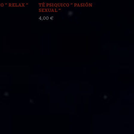
O " RELAX "
TÉ PSIQUICO " PASIÓN
TÉ PSIQUICO
SEXUAL "
FERTILIDAD
4,00 €
4,00 €