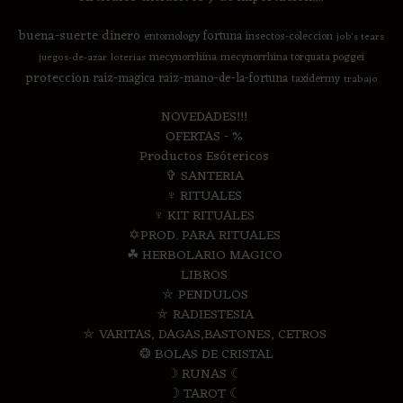
buena-suerte
dinero
fortuna
entomology
insectos-coleccion
job's tears
mecynorrhina
mecynorrhina torquata poggei
juegos-de-azar
loterias
proteccion
raiz-magica
raiz-mano-de-la-fortuna
taxidermy
trabajo
NOVEDADES!!!
OFERTAS - %
Productos Esótericos
✞ SANTERIA
♆ RITUALES
♆ KIT RITUALES
✡PROD. PARA RITUALES
☘ HERBOLARIO MAGICO
LIBROS
⛤ PENDULOS
⛤ RADIESTESIA
⛤ VARITAS, DAGAS,BASTONES, CETROS
❂ BOLAS DE CRISTAL
☽ RUNAS ☾
☽ TAROT ☾