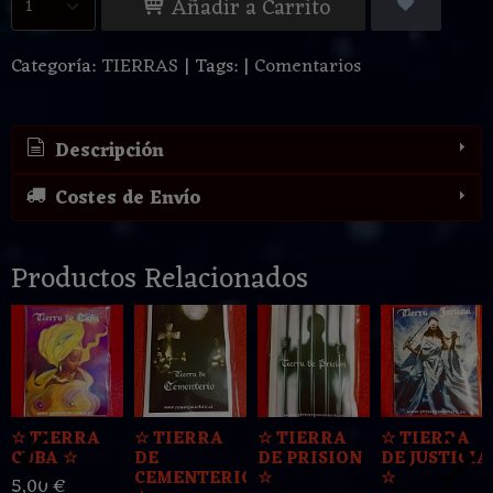
Añadir a Carrito
Categoría:
TIERRAS
|
Tags:
|
Comentarios
Descripción
Costes de Envío
Productos Relacionados
☆ TIERRA
☆ TIERRA
☆ TIERRA
☆ TIERRA
CUBA ☆
DE
DE PRISION
DE JUSTICIA
CEMENTERIO
☆
☆
5,00 €