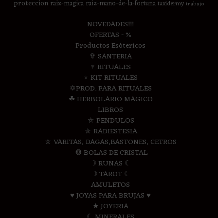
proteccion
raiz-magica
raiz-mano-de-la-fortuna
taxidermy
trabajo
NOVEDADES!!!
OFERTAS - %
Productos Esótericos
✞ SANTERIA
♆ RITUALES
♆ KIT RITUALES
✡PROD. PARA RITUALES
☘ HERBOLARIO MAGICO
LIBROS
⛤ PENDULOS
⛤ RADIESTESIA
⛤ VARITAS, DAGAS,BASTONES, CETROS
❂ BOLAS DE CRISTAL
☽ RUNAS ☾
☽ TAROT ☾
AMULETOS
♥ JOYAS PARA BRUJAS ♥
★ JOYERIA
☾ MINERALES