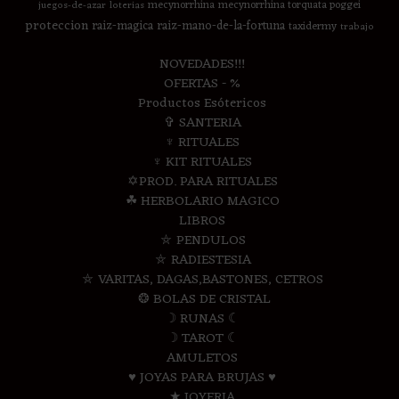
mecynorrhina
mecynorrhina torquata poggei
juegos-de-azar
loterias
proteccion
raiz-magica
raiz-mano-de-la-fortuna
taxidermy
trabajo
NOVEDADES!!!
OFERTAS - %
Productos Esótericos
✞ SANTERIA
♆ RITUALES
♆ KIT RITUALES
✡PROD. PARA RITUALES
☘ HERBOLARIO MAGICO
LIBROS
⛤ PENDULOS
⛤ RADIESTESIA
⛤ VARITAS, DAGAS,BASTONES, CETROS
❂ BOLAS DE CRISTAL
☽ RUNAS ☾
☽ TAROT ☾
AMULETOS
♥ JOYAS PARA BRUJAS ♥
★ JOYERIA