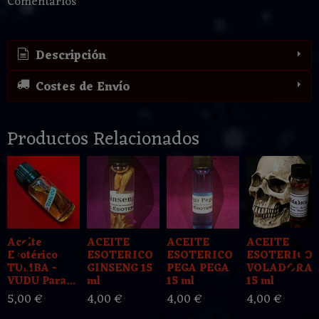
Comentarios
Descripción
Costes de Envío
Productos Relacionados
Aceite
ACEITE
ACEITE
ACEITE
Esotérico
ESOTERICO
ESOTERICO
ESOTERICO
TUMBA -
GINSENG 15
PEGA PEGA
VOLADORA
VUDU Para...
ml
15 ml
15 ml
5,00 €
4,00 €
4,00 €
4,00 €