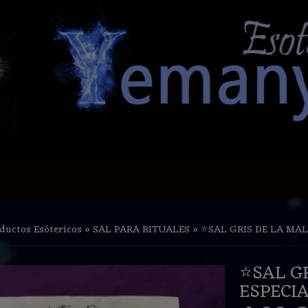
ductos Esótericos
»
SAL PARA RITUALES
»
⭐️SAL GRIS DE LA MA
⭐️SAL 
ESPECIA