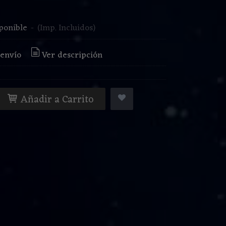
€
ponible
-
(Imp. Incluidos)
 envío
Ver descripción
Añadir a Carrito