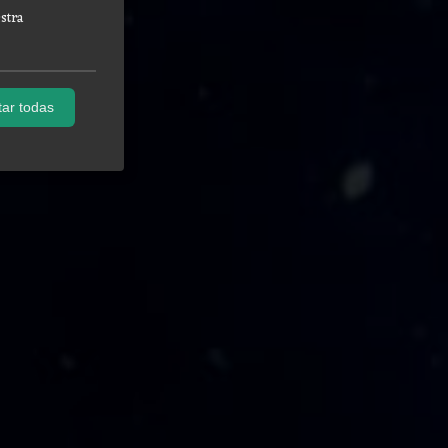
stra
ar todas