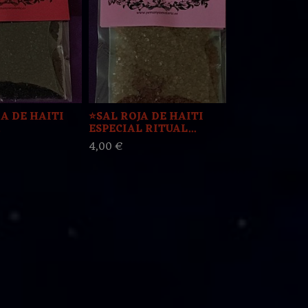
RA DE HAITI
⭐️SAL ROJA DE HAITI
¤¤¤ DOMINA
ESPECIAL RITUAL...
SAL VIOLETA
4,00 €
4,00 €