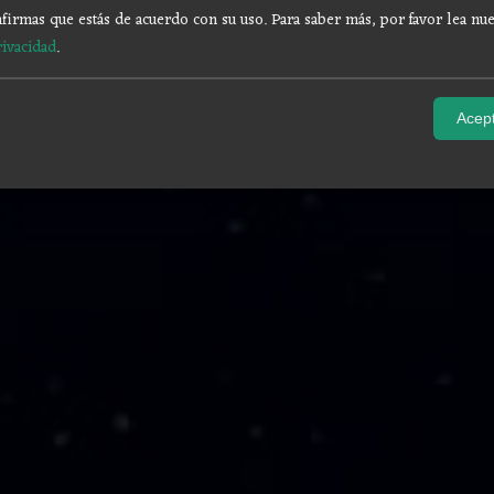
firmas que estás de acuerdo con su uso.
Para saber más, por favor lea nue
rivacidad
.
Acept