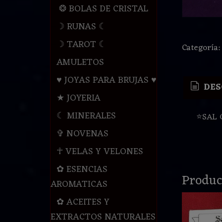
❂ BOLAS DE CRISTAL
☽ RUNAS ☾
☽ TAROT ☾
Categoría
AMULETOS
♥ JOYAS PARA BRUJAS ♥
DES
★ JOYERIA
☾ MINERALES
⭐️SAL
✞ NOVENAS
☥ VELAS Y VELONES
✿ ESENCIAS
Produc
AROMATICAS
✿ ACEITES Y
EXTRACTOS NATURALES