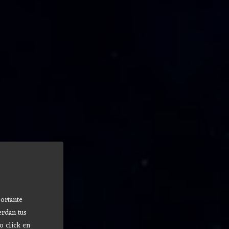
ortante
erdan tus
o click en