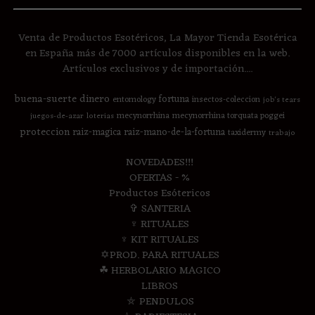
Venta de Productos Esotéricos, La Mayor Tienda Esotérica
en España más de 7000 artículos disponibles en la web.
Artículos exclusivos y de importación....
buena-suerte
dinero
fortuna
entomology
insectos-coleccion
job's tears
mecynorrhina
mecynorrhina torquata poggei
juegos-de-azar
loterias
proteccion
raiz-magica
raiz-mano-de-la-fortuna
taxidermy
trabajo
NOVEDADES!!!
OFERTAS - %
Productos Esótericos
✞ SANTERIA
♆ RITUALES
♆ KIT RITUALES
✡PROD. PARA RITUALES
☘ HERBOLARIO MAGICO
LIBROS
⛤ PENDULOS