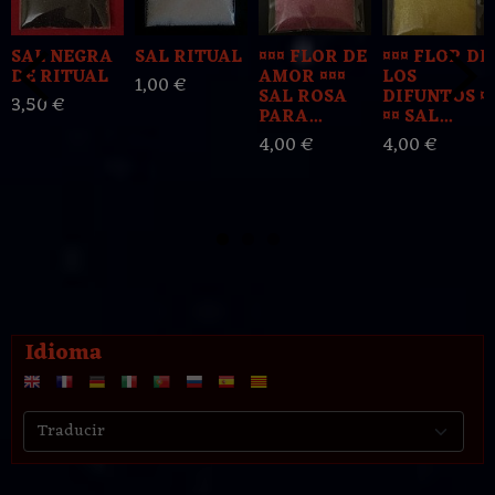
SAL NEGRA
SAL RITUAL
¤¤¤ FLOR DE
¤¤¤ FLOR DE
DE RITUAL
AMOR ¤¤¤
LOS
1,00 €
SAL ROSA
DIFUNTOS ¤
3,50 €
PARA...
¤¤ SAL...
4,00 €
4,00 €
Idioma