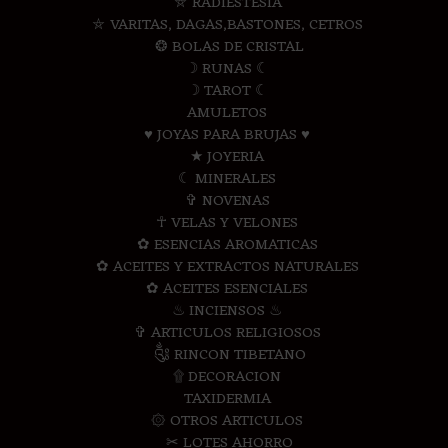
⛤ RADIESTESIA
⛤ VARITAS, DAGAS,BASTONES, CETROS
❂ BOLAS DE CRISTAL
☽ RUNAS ☾
☽ TAROT ☾
AMULETOS
♥ JOYAS PARA BRUJAS ♥
★ JOYERIA
☾ MINERALES
✞ NOVENAS
☥ VELAS Y VELONES
✿ ESENCIAS AROMATICAS
✿ ACEITES Y EXTRACTOS NATURALES
✿ ACEITES ESENCIALES
♨ INCIENSOS ♨
✞ ARTICULOS RELIGIOSOS
༃ RINCON TIBETANO
۩ DECORACION
TAXIDERMIA
۞ OTROS ARTICULOS
✂ LOTES AHORRO