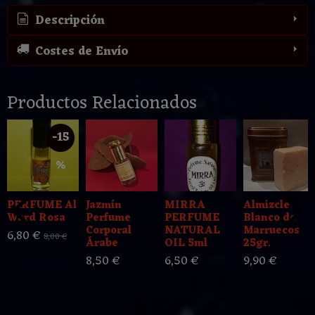
Descripción
Costes de Envío
Productos Relacionados
-15
%
PERFUME Al
Jazmín
MIRRA
Almizcle
Ward Rosa
Perfume
PERFUME
Blanco de
Corporal
NATURAL
Marruecos
6,80 €
8,00 €
Árabe
OIL 5ml
25gr.
8,50 €
6,50 €
9,90 €