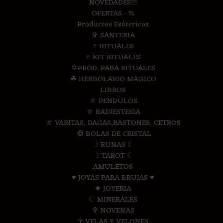
NOVEDADES!!!
OFERTAS - %
Productos Esótericos
✞ SANTERIA
♆ RITUALES
♆ KIT RITUALES
✡PROD. PARA RITUALES
☘ HERBOLARIO MAGICO
LIBROS
⛤ PENDULOS
⛤ RADIESTESIA
⛤ VARITAS, DAGAS,BASTONES, CETROS
❂ BOLAS DE CRISTAL
☽ RUNAS ☾
☽ TAROT ☾
AMULETOS
♥ JOYAS PARA BRUJAS ♥
★ JOYERIA
☾ MINERALES
✞ NOVENAS
☥ VELAS Y VELONES