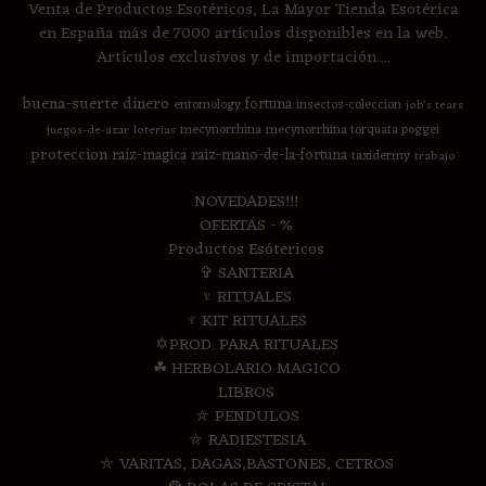
Venta de Productos Esotéricos, La Mayor Tienda Esotérica
en España más de 7000 artículos disponibles en la web.
Artículos exclusivos y de importación....
buena-suerte
dinero
fortuna
entomology
insectos-coleccion
job's tears
mecynorrhina
mecynorrhina torquata poggei
juegos-de-azar
loterias
proteccion
raiz-magica
raiz-mano-de-la-fortuna
taxidermy
trabajo
NOVEDADES!!!
OFERTAS - %
Productos Esótericos
✞ SANTERIA
♆ RITUALES
♆ KIT RITUALES
✡PROD. PARA RITUALES
☘ HERBOLARIO MAGICO
LIBROS
⛤ PENDULOS
⛤ RADIESTESIA
⛤ VARITAS, DAGAS,BASTONES, CETROS