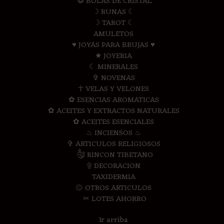
❂ BOLAS DE CRISTAL
☽ RUNAS ☾
☽ TAROT ☾
AMULETOS
♥ JOYAS PARA BRUJAS ♥
★ JOYERIA
☾ MINERALES
✞ NOVENAS
☥ VELAS Y VELONES
✿ ESENCIAS AROMATICAS
✿ ACEITES Y EXTRACTOS NATURALES
✿ ACEITES ESENCIALES
♨ INCIENSOS ♨
✞ ARTICULOS RELIGIOSOS
༃ RINCON TIBETANO
۩ DECORACION
TAXIDERMIA
۞ OTROS ARTICULOS
✂ LOTES AHORRO
Ir arriba