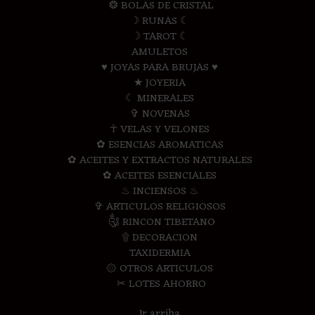
❂ BOLAS DE CRISTAL
☽ RUNAS ☾
☽ TAROT ☾
AMULETOS
♥ JOYAS PARA BRUJAS ♥
★ JOYERIA
☾ MINERALES
✞ NOVENAS
☥ VELAS Y VELONES
✿ ESENCIAS AROMATICAS
✿ ACEITES Y EXTRACTOS NATURALES
✿ ACEITES ESENCIALES
♨ INCIENSOS ♨
✞ ARTICULOS RELIGIOSOS
༃ RINCON TIBETANO
۩ DECORACION
TAXIDERMIA
۞ OTROS ARTICULOS
✂ LOTES AHORRO
Ir arriba