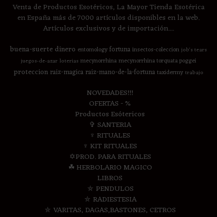
Venta de Productos Esotéricos, La Mayor Tienda Esotérica
en España más de 7000 artículos disponibles en la web.
Artículos exclusivos y de importación....
buena-suerte
dinero
fortuna
entomology
insectos-coleccion
job's tears
mecynorrhina
mecynorrhina torquata poggei
juegos-de-azar
loterias
proteccion
raiz-magica
raiz-mano-de-la-fortuna
taxidermy
trabajo
NOVEDADES!!!
OFERTAS - %
Productos Esótericos
✞ SANTERIA
♆ RITUALES
♆ KIT RITUALES
✡PROD. PARA RITUALES
☘ HERBOLARIO MAGICO
LIBROS
⛤ PENDULOS
⛤ RADIESTESIA
⛤ VARITAS, DAGAS,BASTONES, CETROS