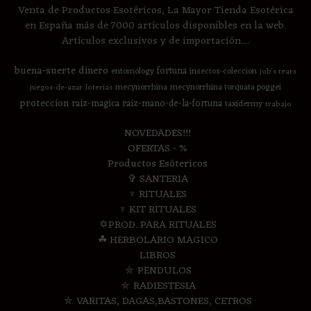
Venta de Productos Esotéricos, La Mayor Tienda Esotérica
en España más de 7000 artículos disponibles en la web.
Artículos exclusivos y de importación....
buena-suerte
dinero
fortuna
entomology
insectos-coleccion
job's tears
mecynorrhina
mecynorrhina torquata poggei
juegos-de-azar
loterias
proteccion
raiz-magica
raiz-mano-de-la-fortuna
taxidermy
trabajo
NOVEDADES!!!
OFERTAS - %
Productos Esótericos
✞ SANTERIA
♆ RITUALES
♆ KIT RITUALES
✡PROD. PARA RITUALES
☘ HERBOLARIO MAGICO
LIBROS
⛤ PENDULOS
⛤ RADIESTESIA
⛤ VARITAS, DAGAS,BASTONES, CETROS