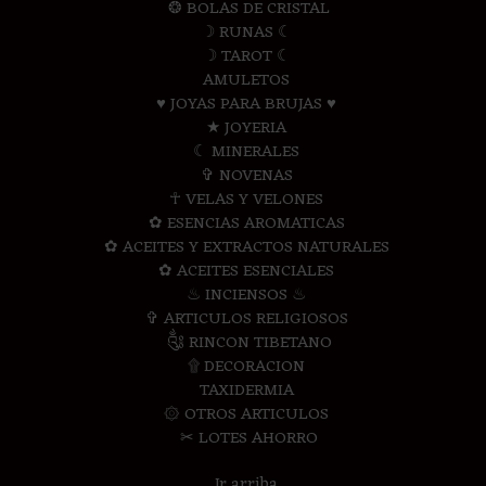
❂ BOLAS DE CRISTAL
☽ RUNAS ☾
☽ TAROT ☾
AMULETOS
♥ JOYAS PARA BRUJAS ♥
★ JOYERIA
☾ MINERALES
✞ NOVENAS
☥ VELAS Y VELONES
✿ ESENCIAS AROMATICAS
✿ ACEITES Y EXTRACTOS NATURALES
✿ ACEITES ESENCIALES
♨ INCIENSOS ♨
✞ ARTICULOS RELIGIOSOS
༃ RINCON TIBETANO
۩ DECORACION
TAXIDERMIA
۞ OTROS ARTICULOS
✂ LOTES AHORRO
Ir arriba