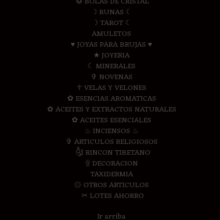
❂ BOLAS DE CRISTAL
☽ RUNAS ☾
☽ TAROT ☾
AMULETOS
♥ JOYAS PARA BRUJAS ♥
★ JOYERIA
☾ MINERALES
✞ NOVENAS
☥ VELAS Y VELONES
✿ ESENCIAS AROMATICAS
✿ ACEITES Y EXTRACTOS NATURALES
✿ ACEITES ESENCIALES
♨ INCIENSOS ♨
✞ ARTICULOS RELIGIOSOS
༃ RINCON TIBETANO
۩ DECORACION
TAXIDERMIA
۞ OTROS ARTICULOS
✂ LOTES AHORRO
Ir arriba