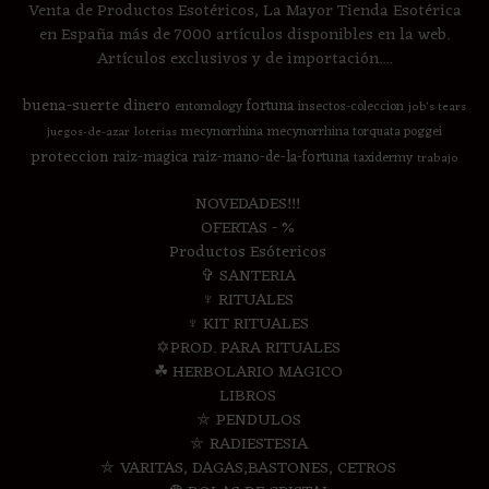
Venta de Productos Esotéricos, La Mayor Tienda Esotérica
en España más de 7000 artículos disponibles en la web.
Artículos exclusivos y de importación....
buena-suerte
dinero
fortuna
entomology
insectos-coleccion
job's tears
mecynorrhina
mecynorrhina torquata poggei
juegos-de-azar
loterias
proteccion
raiz-magica
raiz-mano-de-la-fortuna
taxidermy
trabajo
NOVEDADES!!!
OFERTAS - %
Productos Esótericos
✞ SANTERIA
♆ RITUALES
♆ KIT RITUALES
✡PROD. PARA RITUALES
☘ HERBOLARIO MAGICO
LIBROS
⛤ PENDULOS
⛤ RADIESTESIA
⛤ VARITAS, DAGAS,BASTONES, CETROS