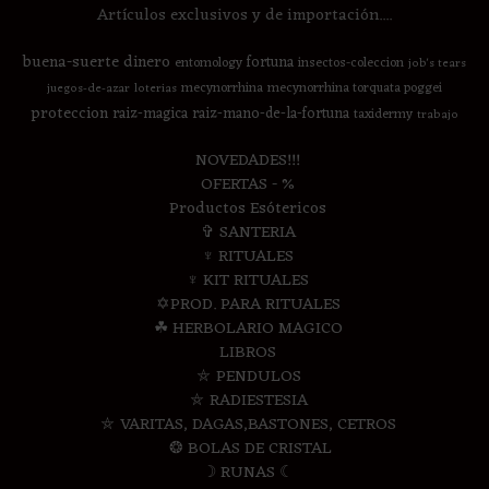
Artículos exclusivos y de importación....
buena-suerte
dinero
fortuna
entomology
insectos-coleccion
job's tears
mecynorrhina
mecynorrhina torquata poggei
juegos-de-azar
loterias
proteccion
raiz-magica
raiz-mano-de-la-fortuna
taxidermy
trabajo
NOVEDADES!!!
OFERTAS - %
Productos Esótericos
✞ SANTERIA
♆ RITUALES
♆ KIT RITUALES
✡PROD. PARA RITUALES
☘ HERBOLARIO MAGICO
LIBROS
⛤ PENDULOS
⛤ RADIESTESIA
⛤ VARITAS, DAGAS,BASTONES, CETROS
❂ BOLAS DE CRISTAL
☽ RUNAS ☾