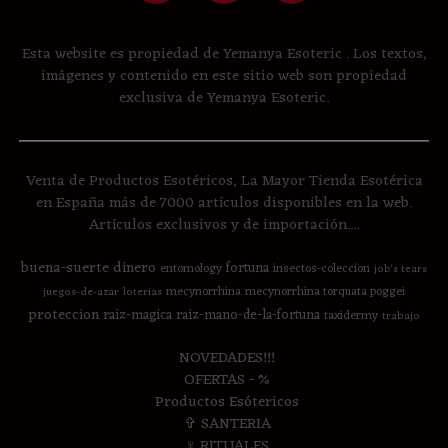
Esta website es propiedad de Yemanya Esoteric . Los textos,
imágenes y contenido en este sitio web son propiedad
exclusiva de Yemanya Esoteric.
Venta de Productos Esotéricos, La Mayor Tienda Esotérica
en España más de 7000 artículos disponibles en la web.
Artículos exclusivos y de importación....
buena-suerte
dinero
fortuna
entomology
insectos-coleccion
job's tears
mecynorrhina
mecynorrhina torquata poggei
juegos-de-azar
loterias
proteccion
raiz-magica
raiz-mano-de-la-fortuna
taxidermy
trabajo
NOVEDADES!!!
OFERTAS - %
Productos Esótericos
✞ SANTERIA
♆ RITUALES