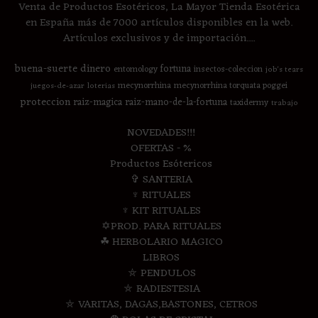
Venta de Productos Esotéricos, La Mayor Tienda Esotérica
en España más de 7000 artículos disponibles en la web.
Artículos exclusivos y de importación....
buena-suerte
dinero
fortuna
entomology
insectos-coleccion
job's tears
mecynorrhina
mecynorrhina torquata poggei
juegos-de-azar
loterias
proteccion
raiz-magica
raiz-mano-de-la-fortuna
taxidermy
trabajo
NOVEDADES!!!
OFERTAS - %
Productos Esótericos
✞ SANTERIA
♆ RITUALES
♆ KIT RITUALES
✡PROD. PARA RITUALES
☘ HERBOLARIO MAGICO
LIBROS
⛤ PENDULOS
⛤ RADIESTESIA
⛤ VARITAS, DAGAS,BASTONES, CETROS