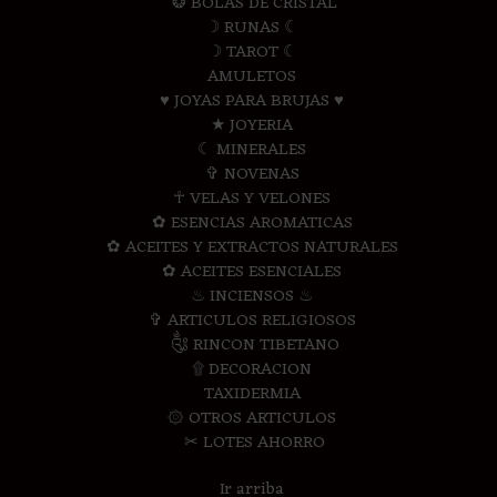
❂ BOLAS DE CRISTAL
☽ RUNAS ☾
☽ TAROT ☾
AMULETOS
♥ JOYAS PARA BRUJAS ♥
★ JOYERIA
☾ MINERALES
✞ NOVENAS
☥ VELAS Y VELONES
✿ ESENCIAS AROMATICAS
✿ ACEITES Y EXTRACTOS NATURALES
✿ ACEITES ESENCIALES
♨ INCIENSOS ♨
✞ ARTICULOS RELIGIOSOS
༃ RINCON TIBETANO
۩ DECORACION
TAXIDERMIA
۞ OTROS ARTICULOS
✂ LOTES AHORRO
Ir arriba