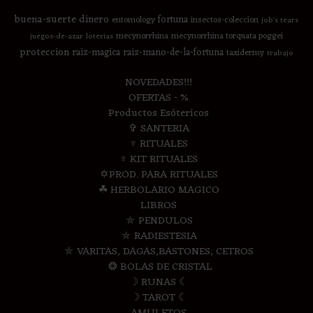
buena-suerte
dinero
fortuna
entomology
insectos-coleccion
job's tears
mecynorrhina
mecynorrhina torquata poggei
juegos-de-azar
loterias
proteccion
raiz-magica
raiz-mano-de-la-fortuna
taxidermy
trabajo
NOVEDADES!!!
OFERTAS - %
Productos Esótericos
✞ SANTERIA
♆ RITUALES
♆ KIT RITUALES
✡PROD. PARA RITUALES
☘ HERBOLARIO MAGICO
LIBROS
⛤ PENDULOS
⛤ RADIESTESIA
⛤ VARITAS, DAGAS,BASTONES, CETROS
❂ BOLAS DE CRISTAL
☽ RUNAS ☾
☽ TAROT ☾