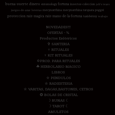
buena-suerte
dinero
fortuna
entomology
insectos-coleccion
job's tears
mecynorrhina
mecynorrhina torquata poggei
juegos-de-azar
loterias
proteccion
raiz-magica
raiz-mano-de-la-fortuna
taxidermy
trabajo
NOVEDADES!!!
OFERTAS - %
Productos Esótericos
✞ SANTERIA
♆ RITUALES
♆ KIT RITUALES
✡PROD. PARA RITUALES
☘ HERBOLARIO MAGICO
LIBROS
⛤ PENDULOS
⛤ RADIESTESIA
⛤ VARITAS, DAGAS,BASTONES, CETROS
❂ BOLAS DE CRISTAL
☽ RUNAS ☾
☽ TAROT ☾
AMULETOS