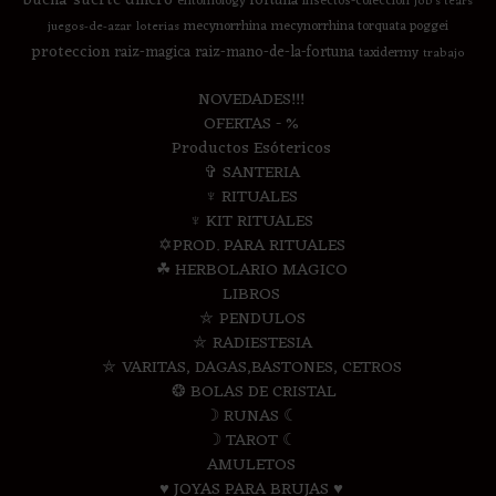
fortuna
entomology
insectos-coleccion
job's tears
mecynorrhina
mecynorrhina torquata poggei
juegos-de-azar
loterias
proteccion
raiz-magica
raiz-mano-de-la-fortuna
taxidermy
trabajo
NOVEDADES!!!
OFERTAS - %
Productos Esótericos
✞ SANTERIA
♆ RITUALES
♆ KIT RITUALES
✡PROD. PARA RITUALES
☘ HERBOLARIO MAGICO
LIBROS
⛤ PENDULOS
⛤ RADIESTESIA
⛤ VARITAS, DAGAS,BASTONES, CETROS
❂ BOLAS DE CRISTAL
☽ RUNAS ☾
☽ TAROT ☾
AMULETOS
♥ JOYAS PARA BRUJAS ♥