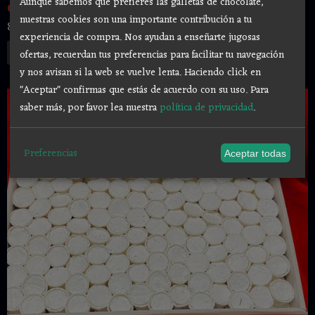
Aunque sabemos que prefieres las galletas de chocolate,
CUPS AUTENTICA CASCARILLA SANTERIA...
nuestras cookies son una importante contribución a tu
80,00 €
experiencia de compra. Nos ayudan a enseñarte jugosas
Añadir a Carrito
ofertas, recuerdan tus preferencias para facilitar tu navegación
y nos avisan si la web se vuelve lenta. Haciendo click en
"Aceptar" confirmas que estás de acuerdo con su uso.
Para
saber más, por favor lea nuestra
política de privacidad
.
Preferencias
Aceptar todas