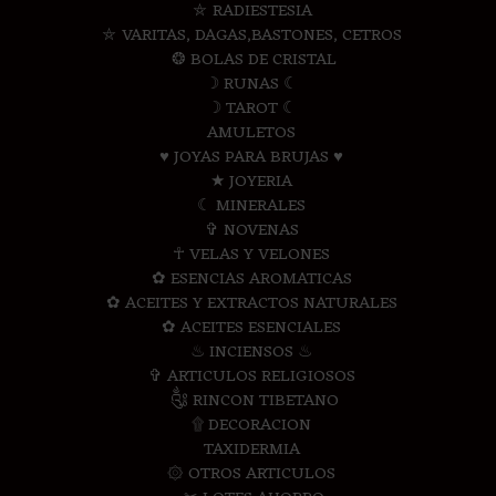
⛤ RADIESTESIA
⛤ VARITAS, DAGAS,BASTONES, CETROS
❂ BOLAS DE CRISTAL
☽ RUNAS ☾
☽ TAROT ☾
AMULETOS
♥ JOYAS PARA BRUJAS ♥
★ JOYERIA
☾ MINERALES
✞ NOVENAS
☥ VELAS Y VELONES
✿ ESENCIAS AROMATICAS
✿ ACEITES Y EXTRACTOS NATURALES
✿ ACEITES ESENCIALES
♨ INCIENSOS ♨
✞ ARTICULOS RELIGIOSOS
༃ RINCON TIBETANO
۩ DECORACION
TAXIDERMIA
۞ OTROS ARTICULOS