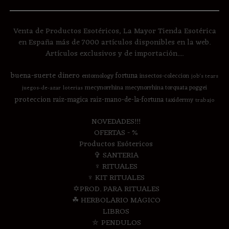
Venta de Productos Esotéricos, La Mayor Tienda Esotérica
en España más de 7000 artículos disponibles en la web.
Artículos exclusivos y de importación....
buena-suerte
dinero
fortuna
entomology
insectos-coleccion
job's tears
mecynorrhina
mecynorrhina torquata poggei
juegos-de-azar
loterias
proteccion
raiz-magica
raiz-mano-de-la-fortuna
taxidermy
trabajo
NOVEDADES!!!
OFERTAS - %
Productos Esótericos
✞ SANTERIA
♆ RITUALES
♆ KIT RITUALES
✡PROD. PARA RITUALES
☘ HERBOLARIO MAGICO
LIBROS
⛤ PENDULOS