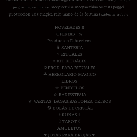
fortuna
entomology
insectos-coleccion
job's tears
mecynorrhina
mecynorrhina torquata poggei
juegos-de-azar
loterias
proteccion
raiz-magica
raiz-mano-de-la-fortuna
taxidermy
trabajo
NOVEDADES!!!
OFERTAS - %
Productos Esótericos
✞ SANTERIA
♆ RITUALES
♆ KIT RITUALES
✡PROD. PARA RITUALES
☘ HERBOLARIO MAGICO
LIBROS
⛤ PENDULOS
⛤ RADIESTESIA
⛤ VARITAS, DAGAS,BASTONES, CETROS
❂ BOLAS DE CRISTAL
☽ RUNAS ☾
☽ TAROT ☾
AMULETOS
♥ JOYAS PARA BRUJAS ♥