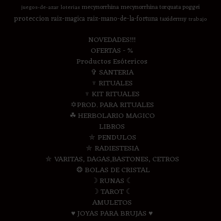
mecynorrhina
mecynorrhina torquata poggei
juegos-de-azar
loterias
proteccion
raiz-magica
raiz-mano-de-la-fortuna
taxidermy
trabajo
NOVEDADES!!!
OFERTAS - %
Productos Esótericos
✞ SANTERIA
♆ RITUALES
♆ KIT RITUALES
✡PROD. PARA RITUALES
☘ HERBOLARIO MAGICO
LIBROS
⛤ PENDULOS
⛤ RADIESTESIA
⛤ VARITAS, DAGAS,BASTONES, CETROS
❂ BOLAS DE CRISTAL
☽ RUNAS ☾
☽ TAROT ☾
AMULETOS
♥ JOYAS PARA BRUJAS ♥