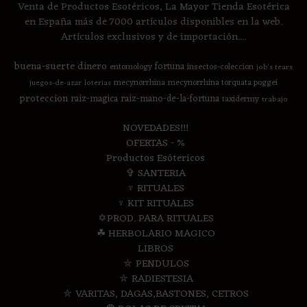
Venta de Productos Esotéricos, La Mayor Tienda Esotérica
en España más de 7000 artículos disponibles en la web.
Artículos exclusivos y de importación....
buena-suerte
dinero
fortuna
entomology
insectos-coleccion
job's tears
mecynorrhina
mecynorrhina torquata poggei
juegos-de-azar
loterias
proteccion
raiz-magica
raiz-mano-de-la-fortuna
taxidermy
trabajo
NOVEDADES!!!
OFERTAS - %
Productos Esótericos
✞ SANTERIA
♆ RITUALES
♆ KIT RITUALES
✡PROD. PARA RITUALES
☘ HERBOLARIO MAGICO
LIBROS
⛤ PENDULOS
⛤ RADIESTESIA
⛤ VARITAS, DAGAS,BASTONES, CETROS