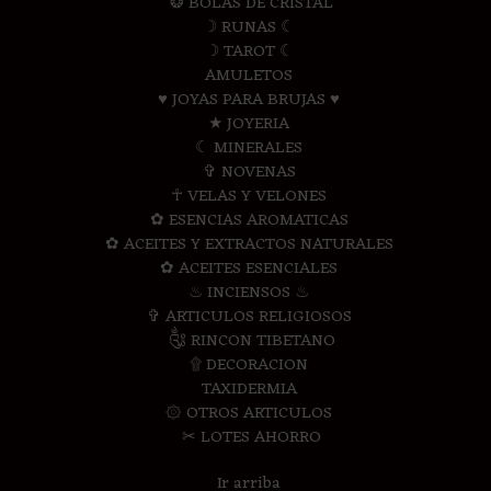
❂ BOLAS DE CRISTAL
☽ RUNAS ☾
☽ TAROT ☾
AMULETOS
♥ JOYAS PARA BRUJAS ♥
★ JOYERIA
☾ MINERALES
✞ NOVENAS
☥ VELAS Y VELONES
✿ ESENCIAS AROMATICAS
✿ ACEITES Y EXTRACTOS NATURALES
✿ ACEITES ESENCIALES
♨ INCIENSOS ♨
✞ ARTICULOS RELIGIOSOS
༃ RINCON TIBETANO
۩ DECORACION
TAXIDERMIA
۞ OTROS ARTICULOS
✂ LOTES AHORRO
Ir arriba