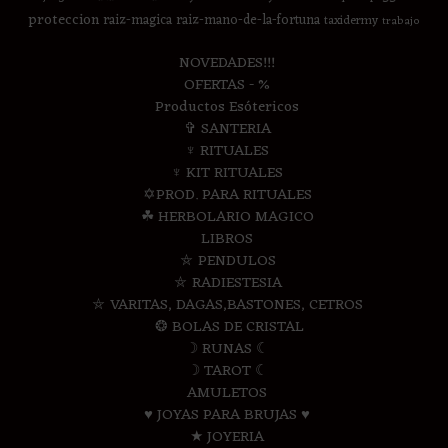
proteccion
raiz-magica
raiz-mano-de-la-fortuna
taxidermy
trabajo
NOVEDADES!!!
OFERTAS - %
Productos Esótericos
✞ SANTERIA
♆ RITUALES
♆ KIT RITUALES
✡PROD. PARA RITUALES
☘ HERBOLARIO MAGICO
LIBROS
⛤ PENDULOS
⛤ RADIESTESIA
⛤ VARITAS, DAGAS,BASTONES, CETROS
❂ BOLAS DE CRISTAL
☽ RUNAS ☾
☽ TAROT ☾
AMULETOS
♥ JOYAS PARA BRUJAS ♥
★ JOYERIA