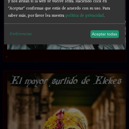
y nos avisan si la web se vuelve lenta. Haciendo click en
"Aceptar" confirmas que estás de acuerdo con su uso.
Para
saber más, por favor lea nuestra
política de privacidad
.
Preferencias
Aceptar todas
.