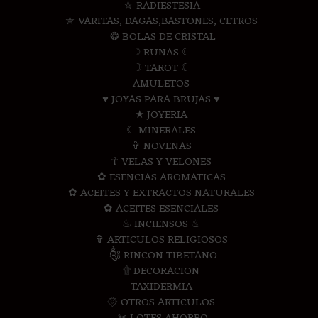
⛤ RADIESTESIA
⛤ VARITAS, DAGAS,BASTONES, CETROS
❂ BOLAS DE CRISTAL
☽ RUNAS ☾
☽ TAROT ☾
AMULETOS
♥ JOYAS PARA BRUJAS ♥
★ JOYERIA
☾ MINERALES
✞ NOVENAS
☥ VELAS Y VELONES
✿ ESENCIAS AROMATICAS
✿ ACEITES Y EXTRACTOS NATURALES
✿ ACEITES ESENCIALES
♨ INCIENSOS ♨
✞ ARTICULOS RELIGIOSOS
༃ RINCON TIBETANO
۩ DECORACION
TAXIDERMIA
۞ OTROS ARTICULOS