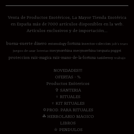
Venta de Productos Esotéricos, La Mayor Tienda Esotérica
en España más de 7000 artículos disponibles en la web.
Artículos exclusivos y de importación....
buena-suerte
dinero
fortuna
entomology
insectos-coleccion
job's tears
mecynorrhina
mecynorrhina torquata poggei
juegos-de-azar
loterias
proteccion
raiz-magica
raiz-mano-de-la-fortuna
taxidermy
trabajo
NOVEDADES!!!
OFERTAS - %
Productos Esótericos
✞ SANTERIA
♆ RITUALES
♆ KIT RITUALES
✡PROD. PARA RITUALES
☘ HERBOLARIO MAGICO
LIBROS
⛤ PENDULOS