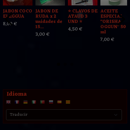
JABON COCO
JABON DE
⭐️ CLAVOS DE
ACEITE
ELEGGUA
RUDA x 2
ATAUD 3
ESPECIAL
unidades de
UND ⭐️
"ORISHA
8,00 €
15...
OGGUN" 50
4,50 €
ml
3,00 €
7,00 €
Idioma