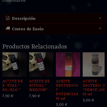
Comentarios
Descripción
Costes de Envío
Productos Relacionados
ACEITE DE
ACEITE DE
ACEITE
ACEITE
RITUAL "
RITUAL "
ESOTERICO
ESOTERICO
DIABLO "
MEDIUM"
7
"VENCEDOR
POTENCIAS
10 ml
7,90 €
7,90 €
10 ml
3,00 €
3,00 €