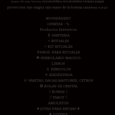
mecynorrhina
mecynorrhina torquata poggei
juegos-de-azar
loterias
proteccion
raiz-magica
raiz-mano-de-la-fortuna
taxidermy
trabajo
NOVEDADES!!!
OFERTAS - %
Productos Esótericos
✞ SANTERIA
♆ RITUALES
♆ KIT RITUALES
✡PROD. PARA RITUALES
☘ HERBOLARIO MAGICO
LIBROS
⛤ PENDULOS
⛤ RADIESTESIA
⛤ VARITAS, DAGAS,BASTONES, CETROS
❂ BOLAS DE CRISTAL
☽ RUNAS ☾
☽ TAROT ☾
AMULETOS
♥ JOYAS PARA BRUJAS ♥
★ JOYERIA