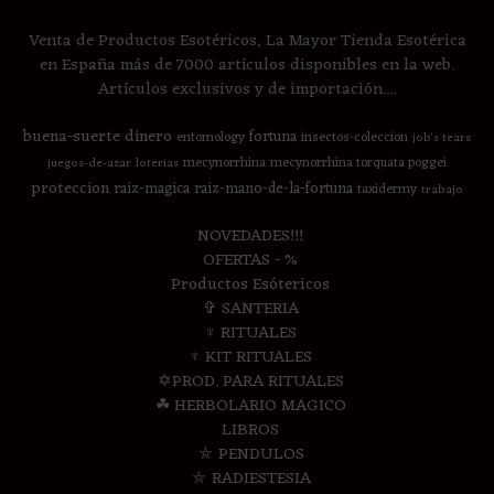
Venta de Productos Esotéricos, La Mayor Tienda Esotérica
en España más de 7000 artículos disponibles en la web.
Artículos exclusivos y de importación....
buena-suerte
dinero
fortuna
entomology
insectos-coleccion
job's tears
mecynorrhina
mecynorrhina torquata poggei
juegos-de-azar
loterias
proteccion
raiz-magica
raiz-mano-de-la-fortuna
taxidermy
trabajo
NOVEDADES!!!
OFERTAS - %
Productos Esótericos
✞ SANTERIA
♆ RITUALES
♆ KIT RITUALES
✡PROD. PARA RITUALES
☘ HERBOLARIO MAGICO
LIBROS
⛤ PENDULOS
⛤ RADIESTESIA