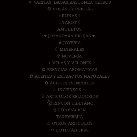
⛤ VARITAS, DAGAS,BASTONES, CETROS
❂ BOLAS DE CRISTAL
☽ RUNAS ☾
☽ TAROT ☾
AMULETOS
♥ JOYAS PARA BRUJAS ♥
★ JOYERIA
☾ MINERALES
✞ NOVENAS
☥ VELAS Y VELONES
✿ ESENCIAS AROMATICAS
✿ ACEITES Y EXTRACTOS NATURALES
✿ ACEITES ESENCIALES
♨ INCIENSOS ♨
✞ ARTICULOS RELIGIOSOS
༃ RINCON TIBETANO
۩ DECORACION
TAXIDERMIA
۞ OTROS ARTICULOS
✂ LOTES AHORRO