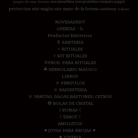
mecynorrhina
mecynorrhina torquata poggei
juegos-de-azar
loterias
proteccion
raiz-magica
raiz-mano-de-la-fortuna
taxidermy
trabajo
NOVEDADES!!!
OFERTAS - %
Productos Esótericos
✞ SANTERIA
♆ RITUALES
♆ KIT RITUALES
✡PROD. PARA RITUALES
☘ HERBOLARIO MAGICO
LIBROS
⛤ PENDULOS
⛤ RADIESTESIA
⛤ VARITAS, DAGAS,BASTONES, CETROS
❂ BOLAS DE CRISTAL
☽ RUNAS ☾
☽ TAROT ☾
AMULETOS
♥ JOYAS PARA BRUJAS ♥
★ JOYERIA